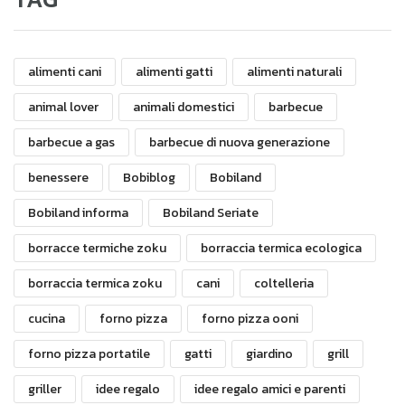
alimenti cani
alimenti gatti
alimenti naturali
animal lover
animali domestici
barbecue
barbecue a gas
barbecue di nuova generazione
benessere
Bobiblog
Bobiland
Bobiland informa
Bobiland Seriate
borracce termiche zoku
borraccia termica ecologica
borraccia termica zoku
cani
coltelleria
cucina
forno pizza
forno pizza ooni
forno pizza portatile
gatti
giardino
grill
griller
idee regalo
idee regalo amici e parenti