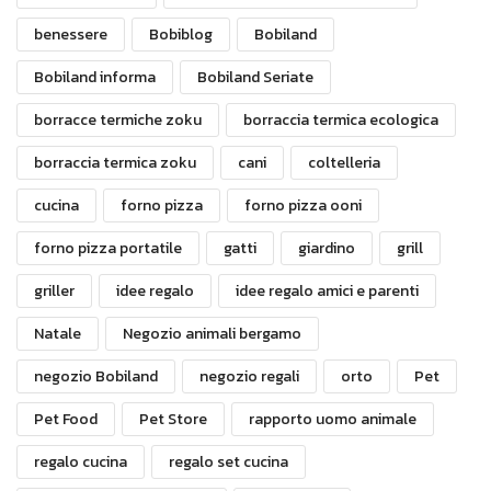
benessere
Bobiblog
Bobiland
Bobiland informa
Bobiland Seriate
borracce termiche zoku
borraccia termica ecologica
borraccia termica zoku
cani
coltelleria
cucina
forno pizza
forno pizza ooni
forno pizza portatile
gatti
giardino
grill
griller
idee regalo
idee regalo amici e parenti
Natale
Negozio animali bergamo
negozio Bobiland
negozio regali
orto
Pet
Pet Food
Pet Store
rapporto uomo animale
regalo cucina
regalo set cucina